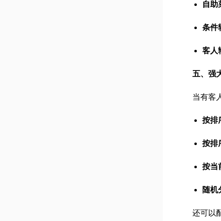
自助
条件
客人
五、强
当有客
按排
按排
按当
随机
还可以