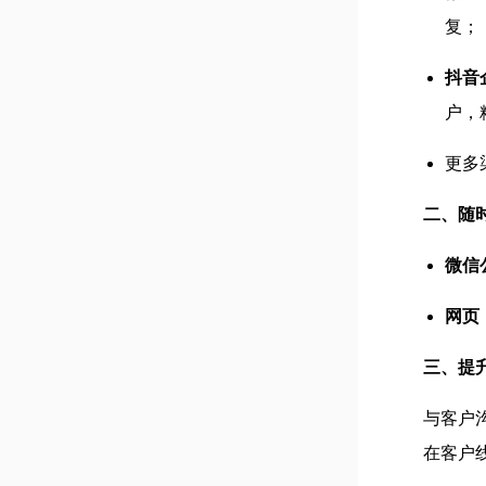
复；
抖音
户，
更多
二、随
微信
网页
三、提
与客户
在客户