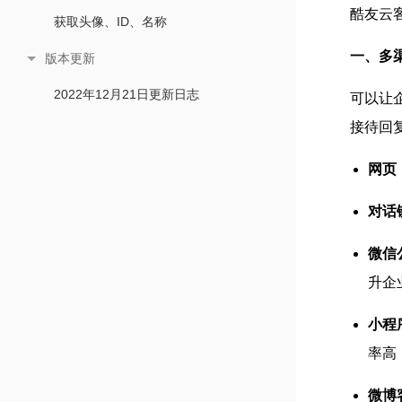
酷友云
获取头像、ID、名称
一、多
版本更新
2022年12月21日更新日志
可以让
接待回
网页
对话
微信
升企业
小程
率高
微博